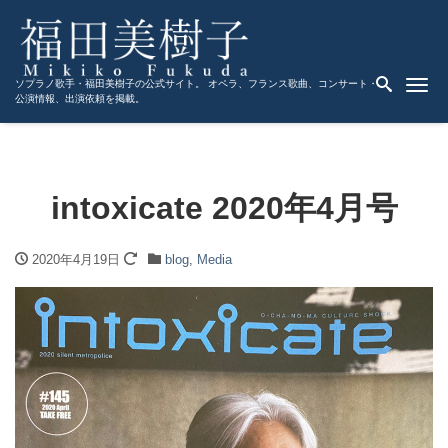
Me
ソプラノ歌手・福田美樹子の公式サイト。 オペラ、フランス歌曲、コンサート・
公演情報、出演依頼を掲載。
intoxicate 2020年4月号
2020年4月19日
blog
,
Media