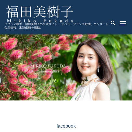
Me
ソプラノ歌手・福田美樹子の公式サイト。 オペラ、フランス歌曲、コンサート・
公演情報、出演依頼を掲載。
facebook