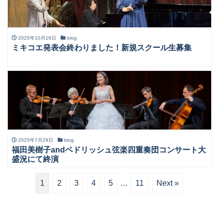
2025年10月16日
blog
ミキコエ発表会終わりました！新規スクール生募集
2025年7月29日
blog
福田美樹子andベドリッシュ弦楽四重奏団コンサート大
盛況にて終演
1
2
3
4
5
…
11
Next »