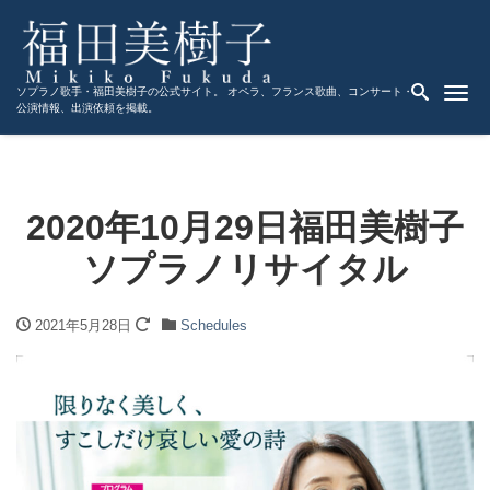
Me
ソプラノ歌手・福田美樹子の公式サイト。 オペラ、フランス歌曲、コンサート・
公演情報、出演依頼を掲載。
2020年10月29日福田美樹子
ソプラノリサイタル
2021年5月28日
Schedules