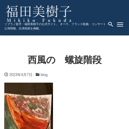
Me
ソプラノ歌手・福田美樹子の公式サイト。 オペラ、フランス歌曲、コンサート・
公演情報、出演依頼を掲載。
西風の 螺旋階段
2023年4月7日
blog