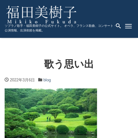
Me
ソプラノ歌手・福田美樹子の公式サイト。 オペラ、フランス歌曲、コンサート・
公演情報、出演依頼を掲載。
歌う思い出
2022年3月6日
blog