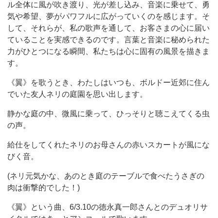
ル全体に風が吹き渡り、光が差し込み、
音楽に乗せて、勇
気や希望、夢がパワフルに広がっていくのを感じます。そ
して、それらが、私の歌声を通して、お客さまの心に届い
ていることを実感できるのです。
言葉と音楽
に秘められた
力がひとつに
なる
瞬間
、私たちは心に固有の風景を描
きま
す。
《翼》
を歌うとき、
わたし
はいつも、ボルドー近郊に住ん
でいた友人
ネリ
の
庭園
を思い出します。
静かな庭
の中、微風に乗って、
ひっそりと聴こえてくる虫
の声
。
給仕をしてくれたネリのお母さんの赤いスカートが風にな
びく音。
(ネリ元気かな、あのとき庭のテーブルで食べたうさぎの
肉は衝撃的でした
！
)
《翼》という曲、
6
/3.10の徳永真一郎さんとのデュオリサ