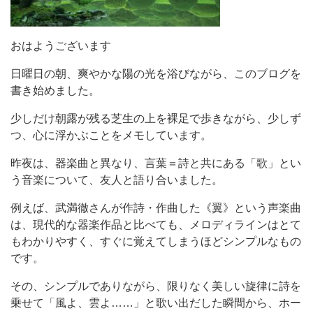
おはようございます
日曜日の朝
、爽やかな陽の光を浴びながら、
このブログを
書き始めました。
少しだけ朝露が残る
芝生
の上
を裸足で歩
きながら、
少しず
つ、
心に
浮かぶこと
をメモしています。
昨夜は
、器楽曲と異なり
、
言葉＝詩と共にある「
歌
」
とい
う音楽について
、友人と語り合いました。
例えば
、
武満徹
さんが作詩・作曲した《
翼
》という
声楽
曲
は
、
現代的な器楽作品と比べても
、メロディラインはとて
もわかりやすく、すぐに
覚えてしまうほどシンプル
なもの
です。
その
、シンプルでありながら、限りなく
美しい旋律に
詩を
乗せて
「
風よ、雲よ
……
」
と歌い出だした瞬間から
、ホー