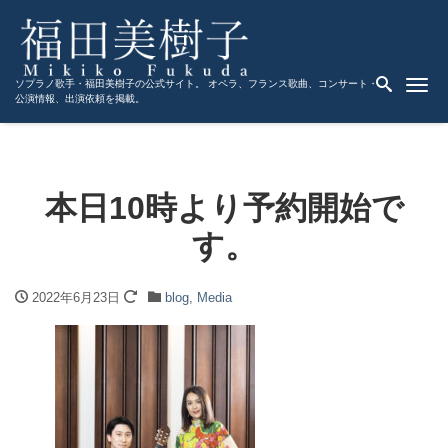
Me
ソプラノ歌手・福田美樹子の公式サイト。 オペラ、フランス歌曲、コンサート・
公演情報、出演依頼を掲載。
本日10時より予約開始で
す。
2022年6月23日
blog
,
Media