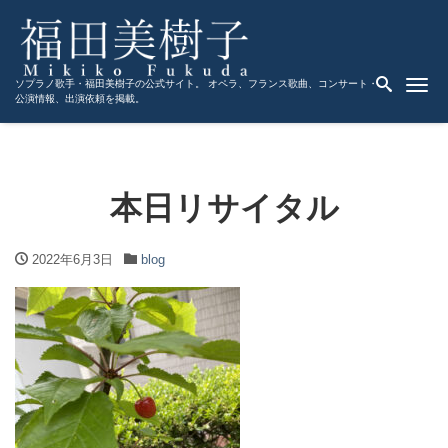
Me
ソプラノ歌手・福田美樹子の公式サイト。 オペラ、フランス歌曲、コンサート・
公演情報、出演依頼を掲載。
本日リサイタル
2022年6月3日
blog