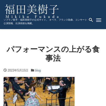
Me
ソプラノ歌手・福田美樹子の公式サイト。 オペラ、フランス歌曲、コンサート・
公演情報、出演依頼を掲載。
パフォーマンスの上がる食
事法
2023年5月15日
blog