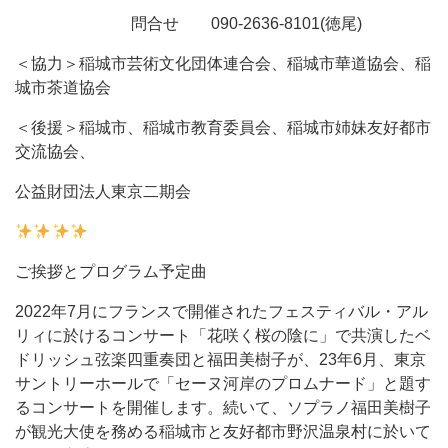
問合せ 090-2636-8101(徳尾)
＜協力＞稲城市芸術文化団体連合会、稲城市華道協会、稲
城市茶道協会
＜後援＞稲城市、稲城市教育委員会、稲城市姉妹友好都市
交流協会、
公益財団法人東京二期会
ご挨拶とプログラム予定曲
2022年7月にフランスで開催されたフェスティバル・アル
リィに於けるコンサート「花咲く桜の陰に」で共演したベ
ドリッシュ弦楽四重奏団と福田美樹子が、23年6月、東京
サントリーホールで「セーヌ河岸のプロムナード」と題す
るコンサートを開催します。続いて、ソプラノ福田美樹子
が観光大使を務める稲城市と友好都市野沢温泉村に於いて