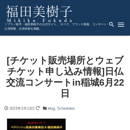
Me
ソプラノ歌手・福田美樹子の公式サイト。 オペラ、フランス歌曲、コンサート・
公演情報、出演依頼を掲載。
[チケット販売場所とウェブ
チケット申し込み情報]日仏
交流コンサートin稲城6月22
日
2023年3月13日
blog
,
Schedules