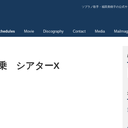
ソプラノ歌手・福田美樹子の公式サ
chedules
Movie
Discography
Contact
Media
Mailmag
乗 シアターX