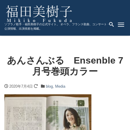
Me
ソプラノ歌手・福田美樹子の公式サイト。 オペラ、フランス歌曲、コンサート・
公演情報、出演依頼を掲載。
あんさんぶる Ensenble 7
月号巻頭カラー
2020年7月4日
blog
,
Media