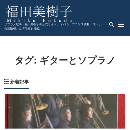
Me
ソプラノ歌手・福田美樹子の公式サイト。 オペラ、フランス歌曲、コンサート・
公演情報、出演依頼を掲載。
タグ:
ギターとソプラノ
新着記事