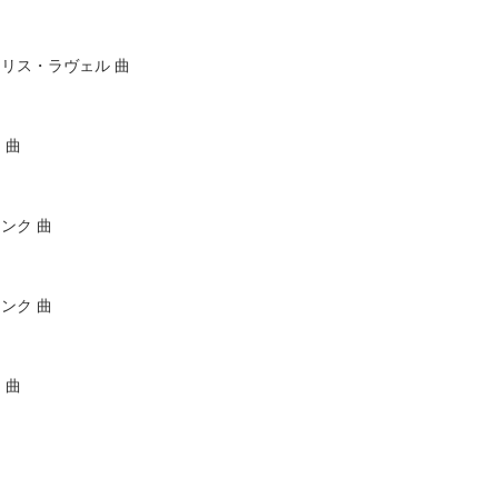
リス・ラヴェル 曲
 曲
ンク 曲
ンク 曲
 曲