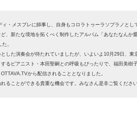
ディ・メスプレに師事し、自身もコロラトゥーラソプラノとし
、新たな境地を拓くべく制作したアルバム「あなたなんか愛していな
した。
とした演奏会が待たれていましたが、いよいよ10月29日、東
とするピアニスト・本田聖嗣との呼吸もぴったりで、福田美樹
TTAVA.TVから配信されることとなりました。
触れることができる貴重な機会です。みなさん是非ご覧くださ