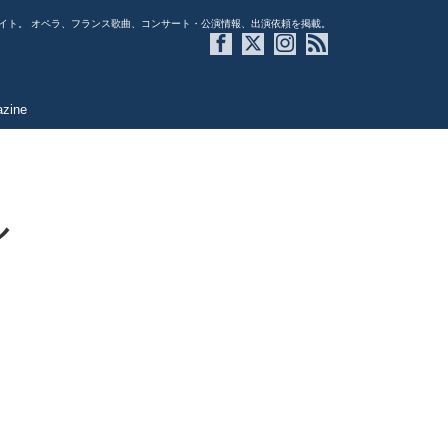
イト。 オペラ、フランス歌曲、コンサート・公演情報、出演依頼を掲載。
azine
ル