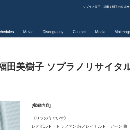
ソプラノ歌手・福田美樹子の公式サ
chedules
Movie
Discography
Contact
Media
Mailmag
福田美樹子 ソプラノリサイタ
[収録内容]
《リラのうぐいす》
レオポルド・ドゥファン 詩／レイナルド・アーン 曲