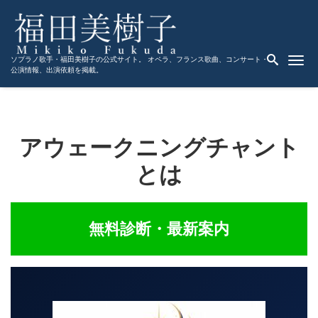
Me
ソプラノ歌手・福田美樹子の公式サイト。 オペラ、フランス歌曲、コンサート・
公演情報、出演依頼を掲載。
アウェークニングチャント
とは
無料診断・最新案内