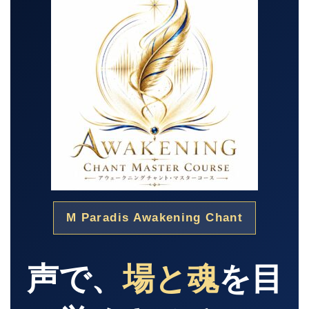
M Paradis Awakening Chant
声で、
場と魂
を目